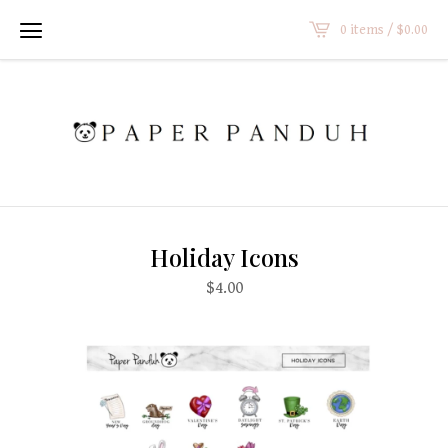
0 items /
$
0.00
Holiday Icons
$
4.00